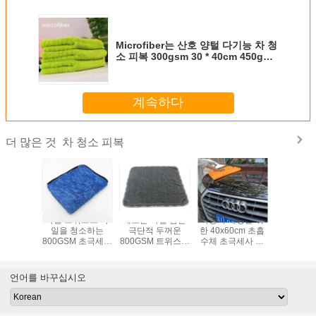
Microfiber는 산호 양털 다기능 차 청
소 피복 300gsm 30 * 40cm 450gsm
를 뒤틀었습니다
계속하다
차 청소 피복
더 많은 것
세히 열거
타월 트위스트 파
새로운 타월 검은
자동차 세정을 위
자동차 워
세사 자동
일을 청소하는
극단적 두꺼운
한 40x60cm 초흡
초흡수체 
포 빠른 말
800GSM 초극세사
800GSM 트위스트
수체 초극세사 테
파일 초극
위스트 파
자동차
파일 70% 폴리에
리 직물 타월
동차 세척
 타월 초
스테르 30% 폴리
큰 무
무린트 대
아미드를 완화시키
언어를 바꾸십시오
형
는 16 x16 초극세
사 차는 도달했습
니다