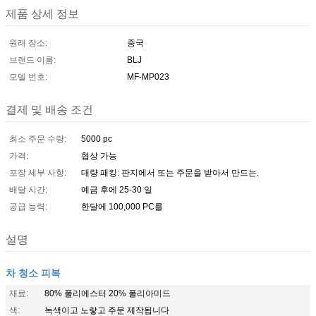
제품 상세 정보
원래 장소:
중국
브랜드 이름:
BLJ
모델 번호:
MF-MP023
결제 및 배송 조건
최소 주문 수량:
5000 pc
가격:
협상 가능
포장 세부 사항:
대량 패킹: 판지에서 또는 주문을 받아서 만드는.
배달 시간:
예금 후에 25-30 일
공급 능력:
한달에 100,000 PC를
설명
차 청소 피복
재료:
80% 폴리에스터 20% 폴리아미드
색:
녹색이고 노랗고 주문 제작됩니다