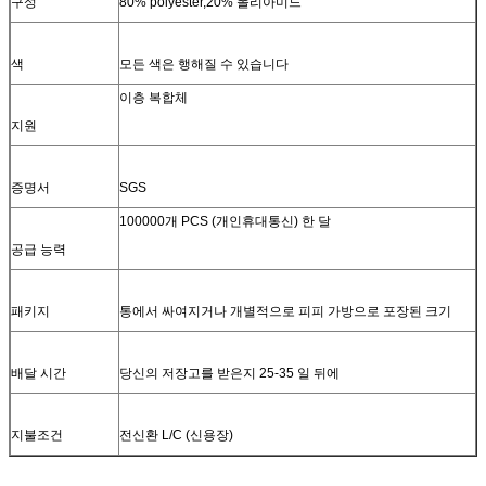
구성
80% polyester,20% 폴리아미드
색
모든 색은 행해질 수 있습니다
이층 복합체
지원
증명서
SGS
100000개 PCS (개인휴대통신) 한 달
공급 능력
패키지
통에서 싸여지거나 개별적으로 피피 가방으로 포장된 크기
배달 시간
당신의 저장고를 받은지 25-35 일 뒤에
지불조건
전신환 L/C (신용장)