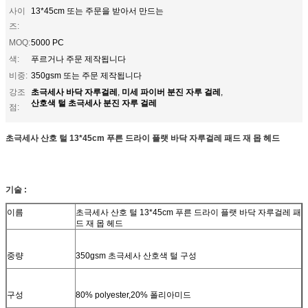
사이
13*45cm 또는 주문을 받아서 만드는
즈:
MOQ:
5000 PC
색:
푸르거나 주문 제작됩니다
비중:
350gsm 또는 주문 제작됩니다
초극세사 바닥 자루걸레
미세 파이버 분진 자루 걸레
강조
,
,
산호색 털 초극세사 분진 자루 걸레
점:
초극세사 산호 털 13*45cm 푸른 드라이 플랫 바닥 자루걸레 패드 재 몹 헤드
기술 :
이름
초극세사 산호 털 13*45cm 푸른 드라이 플랫 바닥 자루걸레 패
드 재 몹 헤드
중량
350gsm 초극세사 산호색 털 구성
구성
80% polyester,20% 폴리아미드