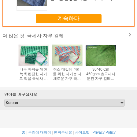
걸레 머리
계속하다
극세사 자루 걸레
더 많은 것
세사 자루
나무 바닥을 위한
청소 대걸레 머리
30*40 Cm
80% 폴
드/극세사
녹색 편평한 자카
를 위한 다기능 다
450gsm 초극세사
극세사 지
레 6" x
드 직물 극세사 직
채로운 가구 극세
분진 자루 걸레는
걸레 패드,
4"
물 자루 걸레 5" x
사 자루 걸레
휘어진 최고 물 흡
걸레 
24"
착성 바닥 분진 자
루 걸레를 녹색으
언어를 바꾸십시오
로 만듭니다
홈
|
우리에 대하여
|
연락주세요
|
사이트맵
|
Privacy Policy