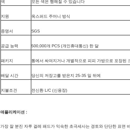
색
모든 색은 행해질 수 있습니다
지원
옥스퍼드 주머니 방식
증명서
SGS
공급 능력
500,000개 PCS (개인휴대통신) 한 달
패키지
통에서 싸여지거나 개별적으로 피피 가방으로 포장된 
배달 시간
당신의 저장고를 받은지 25-35 일 뒤에
지불조건
전신환 L/C (신용장)
애플리케이션 :
가장 잘 분진 자루 걸레 패드가 익숙한 초극세사는 경토와 단단한 표면 바