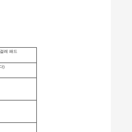
루걸레 패드
다)