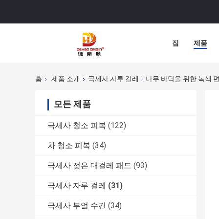
집
제품
홈
제품 소개
극세사 자루 걸레
나무 바닥을 위한 녹색 편평
모든 제품
극세사 청소 피복
(122)
차 청소 피복
(34)
극세사 젖은 대걸레 패드
(93)
극세사 자루 걸레
(31)
극세사 부엌 수건
(34)