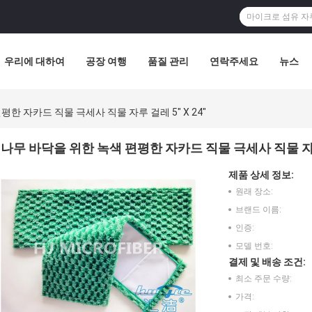
우리에 대하여
공장 여행
품질 관리
연락주세요
뉴스
한 자카드 직물 극세사 직물 자루 걸레 5" X 24"
나무 바닥을 위한 녹색 편평한 자카드 직물 극세사 직물 자루 걸
제품 상세 정보:
원래 장소:
브랜드 이름:
인증:
모델 번호:
결제 및 배송 조건:
최소 주문 수량:
가격: