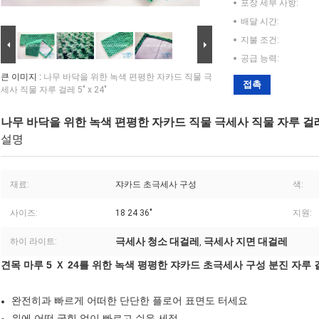
포장 세부 사항:
배달 시간:
지불 조건:
공급 능력:
큰 이미지 :
나무 바닥을 위한 녹색 편평한 자카드 직물 극
접촉
세사 직물 자루 걸레 5" x 24"
나무 바닥을 위한 녹색 편평한 자카드 직물 극세사 직물 자루 걸레 5"
설명
재료:
쟈카드 초극세사 구성
색:
사이즈:
18 24 36"
지원:
극세사 청소 대걸레
극세사 지면 대걸레
하이 라이트:
,
견목 마루 5 Ｘ 24를 위한 녹색 평평한 쟈카드 초극세사 구성 분진 자루 
완전히과 빠르게 어떠한 단단한 플로어 표면도 터세요
위에 어떤 굽힘 없이 빠르고 쉬운 세정