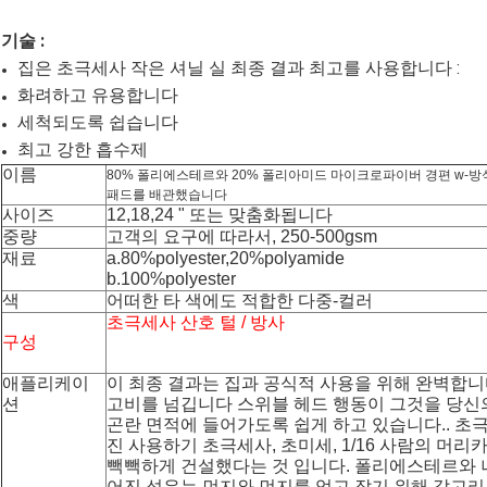
기술 :
집은 초극세사 작은 셔닐 실 최종 결과 최고를 사용합니다 :
화려하고 유용합니다
세척되도록 쉽습니다
최고 강한 흡수제
이름
80% 폴리에스테르와 20% 폴리아미드 마이크로파이버 경편 w-
패드를 배관했습니다
사이즈
12,18,24 " 또는 맞춤화됩니다
중량
고객의 요구에 따라서, 250-500gsm
재료
a.80%polyester,20%polyamide
b.100%polyester
색
어떠한 타 색에도 적합한 다중-컬러
초극세사 산호 털 / 방사
구성
애플리케이
이 최종 결과는 집과 공식적 사용을 위해 완벽합
션
고비를 넘깁니다 스위블 헤드 행동이 그것을 당신
곤란 면적에 들어가도록 쉽게 하고 있습니다.. 초
진 사용하기 초극세사, 초미세, 1/16 사람의 머
빽빽하게 건설했다는 것 입니다. 폴리에스테르와
어진 섬유는 먼지와 먼지를 얻고 잡기 위해 갈고