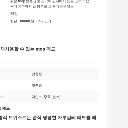
쉬운 mop 보통 몇몇 조각이 판지에서 또는 고객의 요
구에 의하여 비닐 봉투로 그 후에 끼워넣는
25일
한달 100000 원피스 / 조각
드/재사용할 수 있는 mop 패드
맞춤형
맞춤형
소:
치안스, 중국 (본토)
p 패드
-방식 트위스트는 습식 평평한 자루걸레 패드를 배