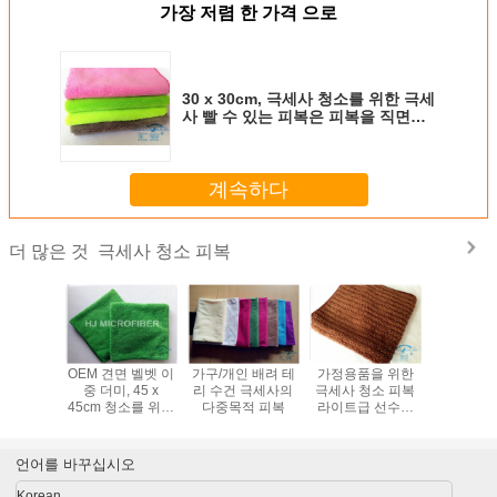
가장 저렴 한 가격 으로
30 x 30cm, 극세사 청소를 위한 극세
사 빨 수 있는 피복은 피복을 직면합
니다
계속하다
극세사 청소 피복
더 많은 것
태 친절한
OEM 견면 벨벳 이
가구/개인 배려 테
가정용품을 위한
20 팩 세
복을 위한
중 더미, 45 x
리 수건 극세사의
극세사 청소 피복
은 5 색깔
물 본 극
45cm 청소를 위한
다중목적 피복
라이트급 선수를
된 13.8 
주 피복
재사용할 수 있는
말리는 청소
초극세사 
극세사 피복
척 포를 
니
언어를 바꾸십시오
Korean