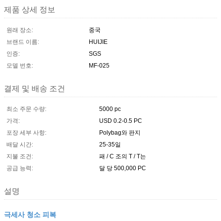
제품 상세 정보
원래 장소:
중국
브랜드 이름:
HUIJIE
인증:
SGS
모델 번호:
MF-025
결제 및 배송 조건
최소 주문 수량:
5000 pc
가격:
USD 0.2-0.5 PC
포장 세부 사항:
Polybag와 판지
배달 시간:
25-35일
지불 조건:
패 / C 조의 T / T는
공급 능력:
달 당 500,000 PC
설명
극세사 청소 피복