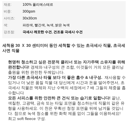
재료:
100% 폴리에스테르
비중:
300gsm
사이즈:
30x30cm
색:
파란색, 빨간색, 녹색, 밝은 녹색
극세사 깨끗한 수건
건조용 극세사 수건
강조점:
,
세척용 30 Ｘ 30 센티미터 동안 세척할 수 있는 초극세사 직물, 초극세
사면 직물
현명하 청소하고 싶은 전문적 클리너 또는 자가주택 소유자를 위해
완전합니다!
경제와 내구성의 큰 조합, 이것들이 거의 모든 클리닝
출원을 위한 완전한 두께입니다.
가장 다른 초극세사 타월 보다 더 좋은 흡수 & 내구성.
재사용할 수
있거나 더 낮은 품질 직물 대 당신에게 시간과 돈을 덜어주면서, 초
극세사 직물은 액체와 지난 수백의 세정에서 7 배 그들의 체중을 흡
수합니다
모든 서피스를 위한 안전하 큰 건식 또는 습기로 일합니다!
끝난,
색칠한, 고광택, 금속 또는 타일 표면을 청소하는데 직물의 같은 유
형을 사용하세요. 이 천은 무획선 청정 표면을 뒤에 남겨둘 것입니
다. 참으로 녹색 청소를 위한 화학 제품 없이 그들을 이용하세요!
최고 soft fleece 구성.