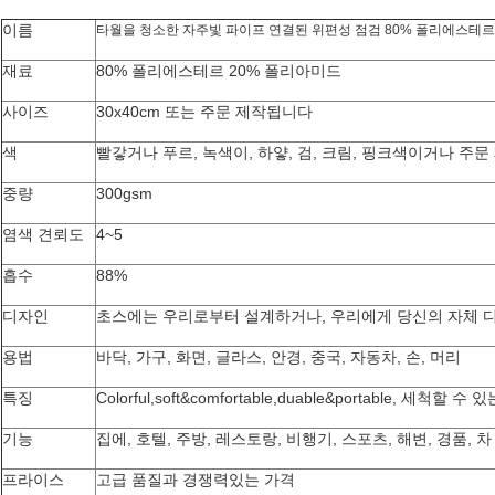
이름
타월을 청소한 자주빛 파이프 연결된 위편성 점검 80% 폴리에스테르
재료
80% 폴리에스테르 20% 폴리아미드
사이즈
30x40cm 또는 주문 제작됩니다
색
빨갛거나 푸르, 녹색이, 하얗, 검, 크림, 핑크색이거나 주
중량
300gsm
염색 견뢰도
4~5
흡수
88%
디자인
초스에는 우리로부터 설계하거나, 우리에게 당신의 자체 
용법
바닥, 가구, 화면, 글라스, 안경, 중국, 자동차, 손, 머리
특징
Colorful,soft&comfortable,duable&portable, 세척할 
기능
집에, 호텔, 주방, 레스토랑, 비행기, 스포츠, 해변, 경품, 차
프라이스
고급 품질과 경쟁력있는 가격