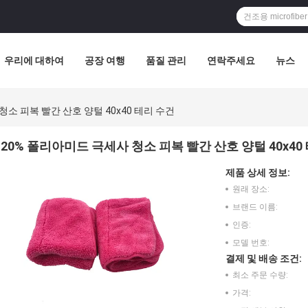
우리에 대하여
공장 여행
품질 관리
연락주세요
뉴스
청소 피복 빨간 산호 양털 40x40 테리 수건
20% 폴리아미드 극세사 청소 피복 빨간 산호 양털 40x40
제품 상세 정보:
원래 장소:
브랜드 이름:
인증:
모델 번호:
결제 및 배송 조건:
최소 주문 수량:
가격: