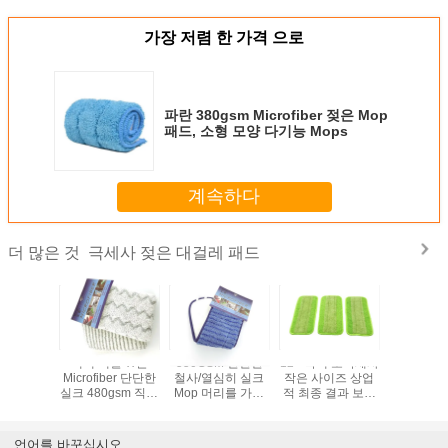
가장 저렴 한 가격 으로
파란 380gsm Microfiber 젖은 Mop
패드, 소형 모양 다기능 Mops
계속하다
극세사 젖은 대걸레 패드
더 많은 것
먼지 자루
백색 색깔 W는
550GSM 단단한
12 " 녹색 초극세사
습기찬
청소 지면
Microfiber 단단한
철사/열심히 실크
작은 사이즈 상업
Microfi
높은 흡수
실크 480gsm 직물
Mop 머리를 가진
적 최종 결과 보나
Mop 패드
는 극세사
을 가진 젖은 Mop
파란 Microfiber 젖
스 자루걸레 패드
Mop 머리 
루걸레 패
패드를 형성했습니
은 Mop 체계
인치 파란
덧댑니다
다
드
언어를 바꾸십시오