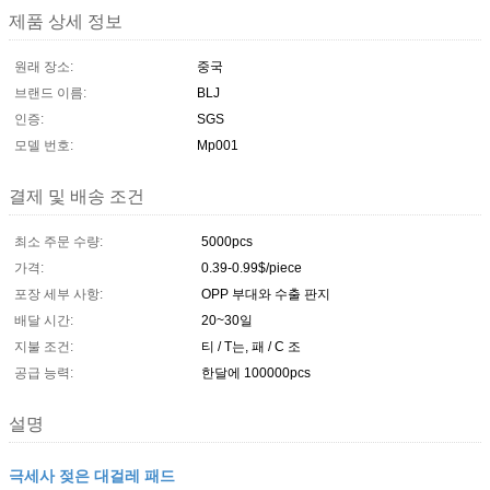
제품 상세 정보
원래 장소:
중국
브랜드 이름:
BLJ
인증:
SGS
모델 번호:
Mp001
결제 및 배송 조건
최소 주문 수량:
5000pcs
가격:
0.39-0.99$/piece
포장 세부 사항:
OPP 부대와 수출 판지
배달 시간:
20~30일
지불 조건:
티 / T는, 패 / C 조
공급 능력:
한달에 100000pcs
설명
극세사 젖은 대걸레 패드