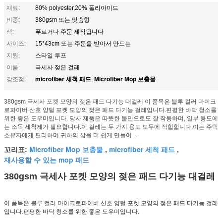
재료:
80% polyester,20% 폴리아미드
비중:
380gsm 또는 맞춤형
색:
푸르거나 주문 제작됩니다
사이즈:
15*43cm 또는 주문을 받아서 만드는
지원:
스타일 루프
이름:
극세사 젖은 걸레
microfiber 세척 패드
Microfiber Mop 보충물
강조점:
,
380gsm 극세사 포켓 모양의 젖은 패드 다기능 대걸레 이 품목은 블루 컬러 마이크
로파이버 산호 양털 포켓 모양의 젖은 패드 다기능 걸레입니다.편평한 바닥 청소를
위한 좋은 도우미입니다. 당사 제품은 따뜻한 물만으로도 잘 작동하며, 일부 용도에
는 소독 세척제가 필요합니다.이 걸레는 두 가지 용도 모두에 적합합니다.이는 주택
소유자에게 편리하며 귀하의 삶을 더 쉽게 만들어 ...
Microfiber Mop 보충물
microfiber 세척 패드
꼬리표:
,
,
재사용할 수 있는 mop 패드
380gsm 극세사 포켓 모양의 젖은 패드 다기능 대걸레
이 품목은 블루 컬러 마이크로파이버 산호 양털 포켓 모양의 젖은 패드 다기능 걸레
입니다.편평한 바닥 청소를 위한 좋은 도우미입니다.