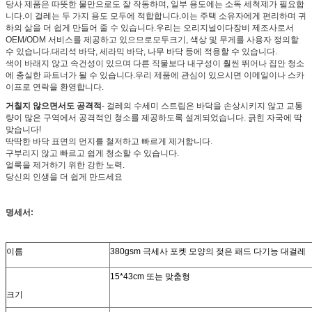
당사 제품은 따뜻한 물만으로도 잘 작동하며, 일부 용도에는 소독 세척제가 필요합
니다.이 걸레는 두 가지 용도 모두에 적합합니다.이는 주택 소유자에게 편리하며 귀
하의 삶을 더 쉽게 만들어 줄 수 있습니다.
우리는 오리지널이다
장비 제조사로서
OEM/ODM 서비스를 제공하고 있으므로
모두
크기, 색상 및 무게를 사용자 정의할
수 있습니다.대리석 바닥, 세라믹 바닥, 나무 바닥 등에 적용할 수 있습니다.
색이 바래지 않고 속건성이 있으며 다른 직물보다 내구성이 훨씬 뛰어나 집안 청소
에 충실한 파트너가 될 수 있습니다.
우리 제품에 관심이 있으시면 이메일이나 스카
이프로 연락을 환영합니다.
거칠지 않으면서도 공격적
- 걸레의 수세미 스트립은 바닥을 손상시키지 않고 교통
량이 많은 구역에서 공격적인 청소를 제공하도록 설계되었습니다. 긁힌 자국에 딱
맞습니다!
딱딱한 바닥 표면의 먼지를 철저하고 빠르게 제거합니다.
구부리지 않고 빠르고 쉽게 청소할 수 있습니다.
얼룩을 제거하기 위한 강한 노력.
당신의 인생을 더 쉽게 만드세요
명세서:
이름
380gsm 극세사 포켓 모양의 젖은 패드 다기능 대걸레
15*43cm 또는 맞춤형
크기