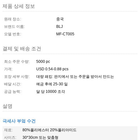
제품 상세 정보
원래 장소:
중국
브랜드 이름:
BLJ
모델 번호:
MF-CT005
결제 및 배송 조건
최소 주문 수량:
5000 pc
가격:
USD 0.54-0.88 pcs
포장 세부 사항:
대량 패킹: 판지에서 또는 주문을 받아서 만드는
배달 시간:
예금 후에 25-30 일
공급 능력:
달 당 10000 조각
설명
극세사 부엌 수건
재료:
80%폴리에스터 20%폴리아미드
사이즈:
30*30cm 또는 맞춤형