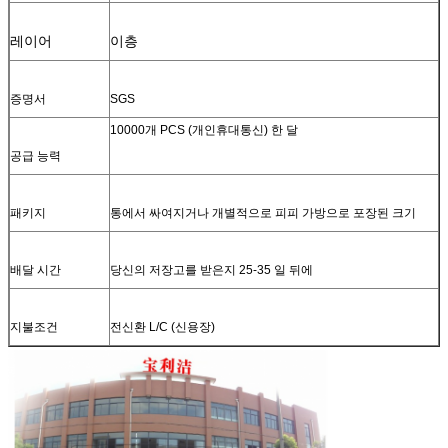
레이어
이층
증명서
SGS
10000개 PCS (개인휴대통신) 한 달
공급 능력
패키지
통에서 싸여지거나 개별적으로 피피 가방으로 포장된 크기
배달 시간
당신의 저장고를 받은지 25-35 일 뒤에
지불조건
전신환 L/C (신용장)