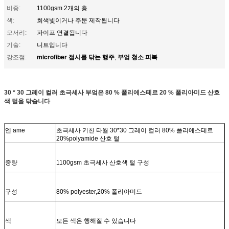
비중:
1100gsm 2개의 층
색:
회색빛이거나 주문 제작됩니다
모서리:
파이프 연결됩니다
기술:
니트입니다
microfiber 접시를 닦는 행주
부엌 청소 피복
강조점:
,
30 * 30 그레이 컬러 초극세사 부엌은 80 % 폴리에스테르 20 % 폴리아미드 산호
색 털을 닦습니다
엔
ame
초극세사 키친 타월 30*30 그레이 컬러 80% 폴리에스테르
20%polyamide 산호 털
중량
1100gsm 초극세사 산호색 털 구성
구성
80% polyester,20% 폴리아미드
색
모든 색은 행해질 수 있습니다