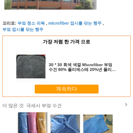
부엌 청소 피복
microfiber 접시를 닦는 행주
꼬리표:
,
,
부엌 접시를 닦는 행주
가장 저렴 한 가격 으로
30 * 30 회색 색깔 Microfiber 부엌
수건 80% 폴리에스테 20%년 폴리아
미드 산호 양털
계속하다
극세사 부엌 수건
더 많은 것